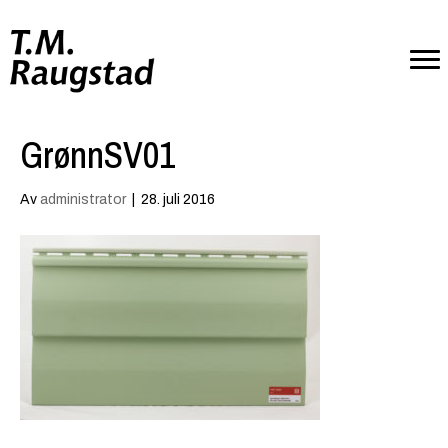
GrønnSV01
Av
administrator
|
28. juli 2016