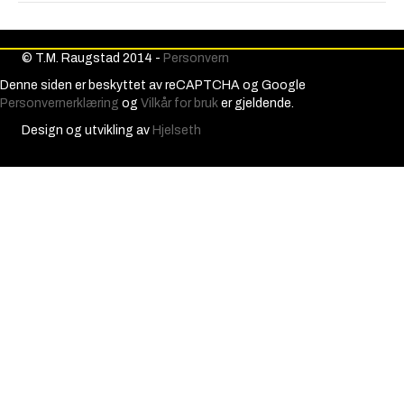
© T.M. Raugstad 2014 -
Personvern
Denne siden er beskyttet av reCAPTCHA og Google
Personvernerklæring
og
Vilkår for bruk
er gjeldende.
Design og utvikling av
Hjelseth