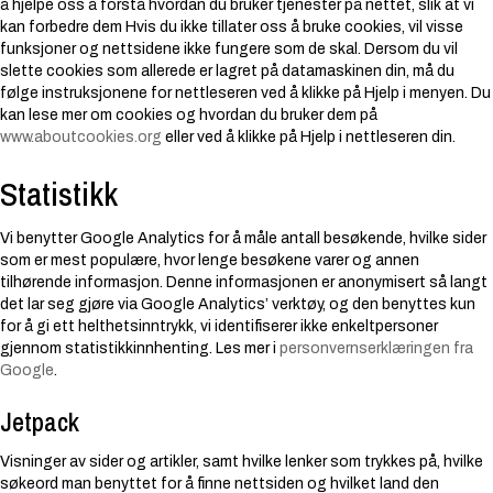
å hjelpe oss å forstå hvordan du bruker tjenester på nettet, slik at vi
kan forbedre dem
Hvis du ikke tillater oss å bruke cookies, vil visse
funksjoner og nettsidene ikke fungere som de skal. Dersom du vil
slette cookies som allerede er lagret på datamaskinen din, må du
følge instruksjonene for nettleseren ved å klikke på Hjelp i menyen.
Du
kan lese mer om cookies og hvordan du bruker dem på
www.aboutcookies.org
eller ved å klikke på Hjelp i nettleseren din.
Statistikk
Vi benytter Google Analytics for å måle antall besøkende, hvilke sider
som er mest populære, hvor lenge besøkene varer og annen
tilhørende informasjon.
Denne informasjonen er anonymisert så langt
det lar seg gjøre via Google Analytics’ verktøy, og den benyttes kun
for å gi ett helthetsinntrykk, vi identifiserer ikke enkeltpersoner
gjennom statistikkinnhenting.
Les mer i
personvernserklæringen fra
Google
.
Jetpack
Visninger av sider og artikler, samt hvilke lenker som trykkes på, hvilke
søkeord man benyttet for å finne nettsiden og hvilket land den