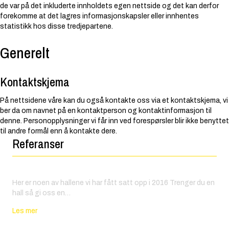
de var på det inkluderte innholdets egen nettside og det kan derfor
forekomme at det lagres informasjonskapsler eller innhentes
statistikk hos disse tredjepartene.
Generelt
Kontaktskjema
På nettsidene våre kan du også kontakte oss via et kontaktskjema, vi
ber da om navnet på en kontaktperson og kontaktinformasjon til
denne. Personopplysninger vi får inn ved forespørsler blir ikke benyttet
til andre formål enn å kontakte dere.
Referanser
Forskjellige haller vi har satt opp
Her er noen av hallene vi har fått satt opp i 2016 Trenger du en
hall så gi oss en…
about Forskjellige haller vi har satt opp
Les mer