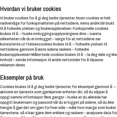
Hvordan vi bruker cookies
Vi bruker cookies for å gi deg bedre tjenester. Noen cookies er helt
nødvendige for funksjonaliteten på nettsidene, mens andre blir brukt
til å forbedre ytelsen og brukeropplevelsen.
Funksjonelle cookies
brukes til å: – huske innloggingsopplysningene dine – ivareta
sikkerheten når du er innlogget – sørge for at nettsidene ser
konsistente ut
Ytelsescookies brukes til å: – forbedre ytelsen til
nettsidene gjennom å laste sidene raskere – forbedre
brukeropplevelsen
Målrettede cookies brukes til å: – la deg dele og like
innhold – sende informasjon til andre nettsteder for å tilpasse
reklamen deres
Eksempler på bruk
Cookies brukes til å gi deg bedre tjenester, for eksempel gjennom å: –
aktivere en tjeneste som gjenkjenner enheten din, så du slipper å
oppgi samme informasjon flere ganger – huske at du allerede har
oppgitt brukernavn og passord når du er logget på sidene, så du ikke
trenger å gjør det om igjen for hver side – måle hvor mange som bruker
tjenestene, så vi kan gjøre dem enklere og raskere – analysere data for