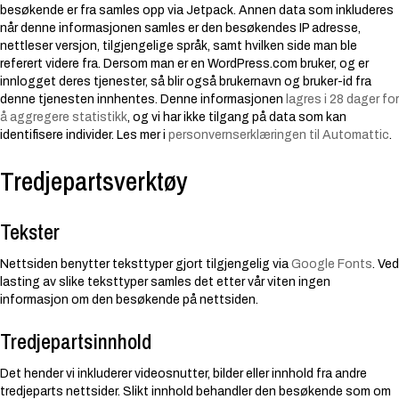
besøkende er fra samles opp via Jetpack. Annen data som inkluderes
når denne informasjonen samles er den besøkendes IP adresse,
nettleser versjon, tilgjengelige språk, samt hvilken side man ble
referert videre fra. Dersom man er en WordPress.com bruker, og er
innlogget deres tjenester, så blir også brukernavn og bruker-id fra
denne tjenesten innhentes. Denne informasjonen
lagres i 28 dager for
å aggregere statistikk
, og vi har ikke tilgang på data som kan
identifisere individer. Les mer i
personvernserklæringen til Automattic
.
Tredjepartsverktøy
Tekster
Nettsiden benytter teksttyper gjort tilgjengelig via
Google Fonts
. Ved
lasting av slike teksttyper samles det etter vår viten ingen
informasjon om den besøkende på nettsiden.
Tredjepartsinnhold
Det hender vi inkluderer videosnutter, bilder eller innhold fra andre
tredjeparts nettsider. Slikt innhold behandler den besøkende som om