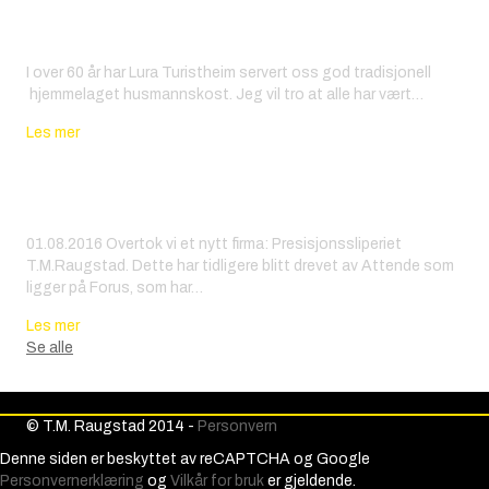
Makeover på Lura Turistheim
I over 60 år har Lura Turistheim servert oss god tradisjonell
hjemmelaget husmannskost. Jeg vil tro at alle har vært…
about Makeover på Lura Turistheim
Les mer
Gøy med noe nytt
01.08.2016 Overtok vi et nytt firma: Presisjonssliperiet
T.M.Raugstad. Dette har tidligere blitt drevet av Attende som
ligger på Forus, som har…
about Gøy med noe nytt
Les mer
Se alle
© T.M. Raugstad 2014 -
Personvern
Denne siden er beskyttet av reCAPTCHA og Google
Personvernerklæring
og
Vilkår for bruk
er gjeldende.