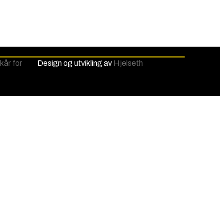
lkår for
Design og utvikling av
Hjelseth