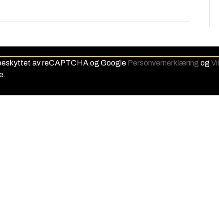
 beskyttet av reCAPTCHA og Google
Personvernerklæring
og
Vi
e.