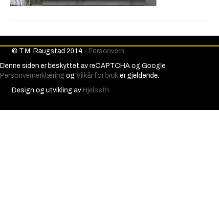
© T.M. Raugstad 2014 -
Personvern
Denne siden er beskyttet av reCAPTCHA og Google
Personvernerklæring
og
Vilkår for bruk
er gjeldende.
Design og utvikling av
Hjelseth