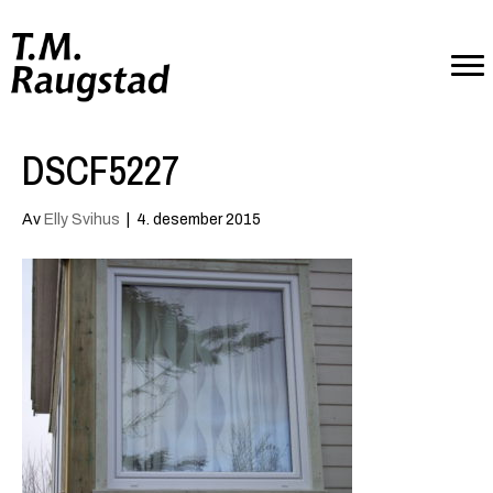
DSCF5227
Av
Elly Svihus
|
4. desember 2015