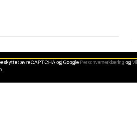
 beskyttet av reCAPTCHA og Google
Personvernerklæring
og
Vi
e.