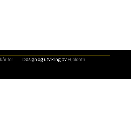
lkår for
Design og utvikling av
Hjelseth