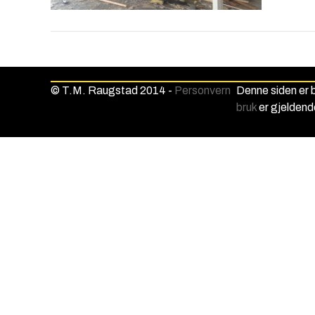
© T.M. Raugstad 2014 -
Personvern
Denne siden er
bruk
er gjeldend