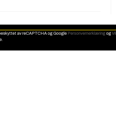
 beskyttet av reCAPTCHA og Google
Personvernerklæring
og
Vi
e.