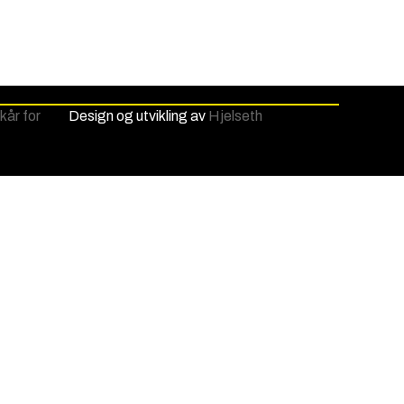
lkår for
Design og utvikling av
Hjelseth