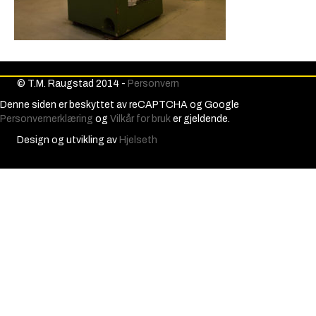
© T.M. Raugstad 2014 -
Personvern
Denne siden er beskyttet av reCAPTCHA og Google
Personvernerklæring
og
Vilkår for bruk
er gjeldende.
Design og utvikling av
Hjelseth