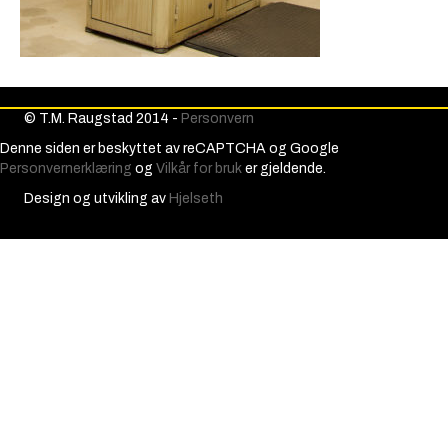
© T.M. Raugstad 2014 -
Personvern
Denne siden er beskyttet av reCAPTCHA og Google
Personvernerklæring
og
Vilkår for bruk
er gjeldende.
Design og utvikling av
Hjelseth