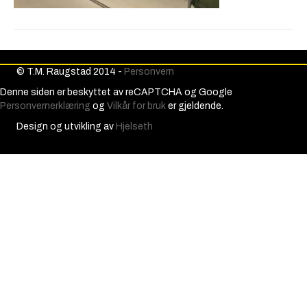
© T.M. Raugstad 2014 -
Personvern
Denne siden er beskyttet av reCAPTCHA og Google
Personvernerklæring
og
Vilkår for bruk
er gjeldende.
Design og utvikling av
Hjelseth