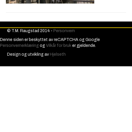
© T.M. Raugstad 2014 -
Personvern
Denne siden er beskyttet av reCAPTCHA og Google
Personvernerklæring
og
Vilkår for bruk
er gjeldende.
Design og utvikling av
Hjelseth