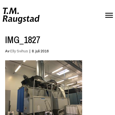
IMG_1827
Av
Elly Svihus
|
8. juli 2016