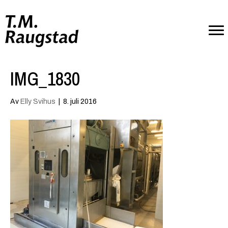
IMG_1830
Av
Elly Svihus
|
8. juli 2016