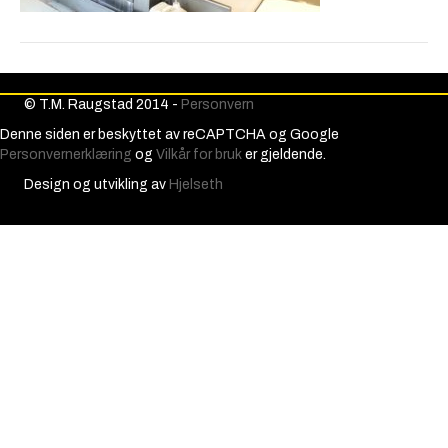
© T.M. Raugstad 2014 -
Personvern
Denne siden er beskyttet av reCAPTCHA og Google
Personvernerklæring
og
Vilkår for bruk
er gjeldende.
Design og utvikling av
Hjelseth