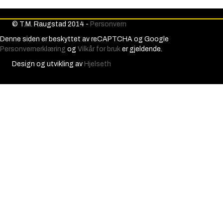
© T.M. Raugstad 2014 -
Personvern
Denne siden er beskyttet av reCAPTCHA og Google
Personvernerklæring
og
Vilkår for bruk
er gjeldende.
Design og utvikling av
Hjelseth