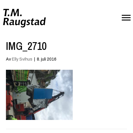
IMG_2710
Av
Elly Svihus
|
8. juli 2016