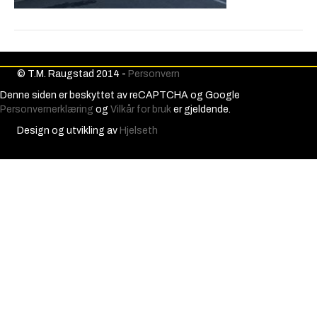
© T.M. Raugstad 2014 -
Personvern
Denne siden er beskyttet av reCAPTCHA og Google
Personvernerklæring
og
Vilkår for bruk
er gjeldende.
Design og utvikling av
Hjelseth