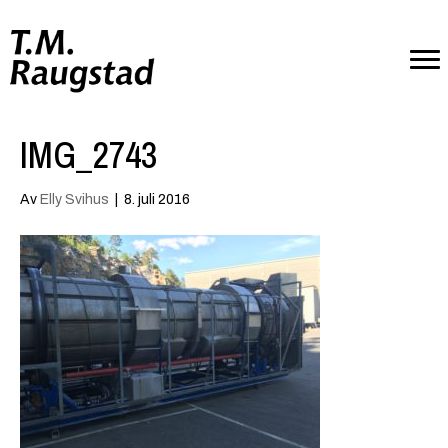
IMG_2743
Av
Elly Svihus
|
8. juli 2016