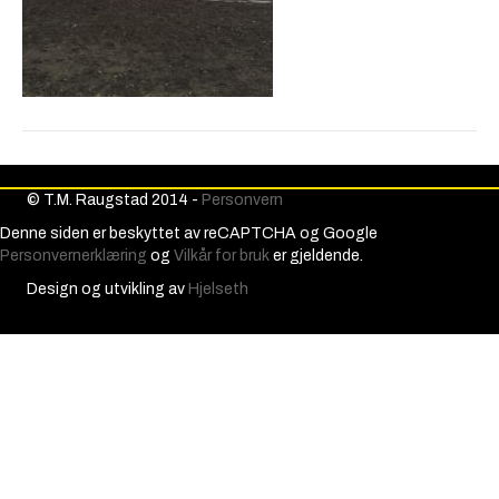
© T.M. Raugstad 2014 -
Personvern
Denne siden er beskyttet av reCAPTCHA og Google
Personvernerklæring
og
Vilkår for bruk
er gjeldende.
Design og utvikling av
Hjelseth