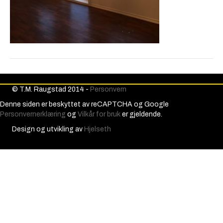
© T.M. Raugstad 2014 -
Personvern
Denne siden er beskyttet av reCAPTCHA og Google
Personvernerklæring
og
Vilkår for bruk
er gjeldende.
Design og utvikling av
Hjelseth