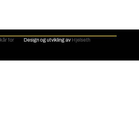
lkår for
Design og utvikling av
Hjelseth