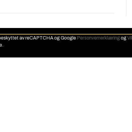
 beskyttet av reCAPTCHA og Google
Personvernerklæring
og
Vi
e.