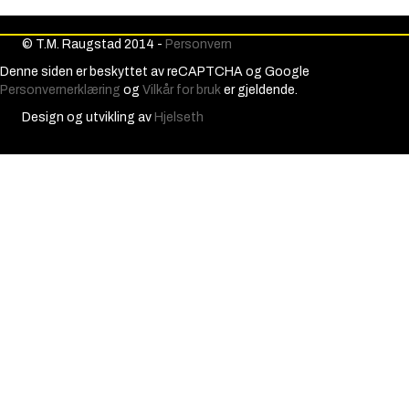
© T.M. Raugstad 2014 -
Personvern
Denne siden er beskyttet av reCAPTCHA og Google
Personvernerklæring
og
Vilkår for bruk
er gjeldende.
Design og utvikling av
Hjelseth