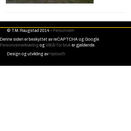
© T.M. Raugstad 2014 -
Personvern
Denne siden er beskyttet av reCAPTCHA og Google
Personvernerklæring
og
Vilkår for bruk
er gjeldende.
Design og utvikling av
Hjelseth