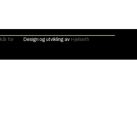
lkår for
Design og utvikling av
Hjelseth