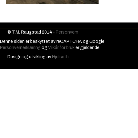
© T.M. Raugstad 2014 -
Personvern
Denne siden er beskyttet av reCAPTCHA og Google
Personvernerklæring
og
Vilkår for bruk
er gjeldende.
Design og utvikling av
Hjelseth