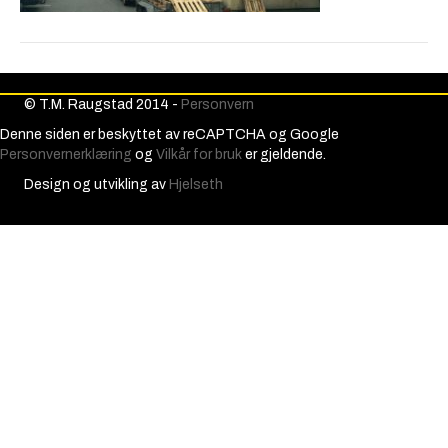
© T.M. Raugstad 2014 -
Personvern
Denne siden er beskyttet av reCAPTCHA og Google
Personvernerklæring
og
Vilkår for bruk
er gjeldende.
Design og utvikling av
Hjelseth