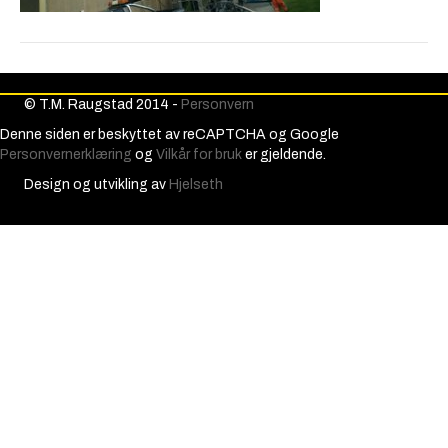
© T.M. Raugstad 2014 -
Personvern
Denne siden er beskyttet av reCAPTCHA og Google
Personvernerklæring
og
Vilkår for bruk
er gjeldende.
Design og utvikling av
Hjelseth